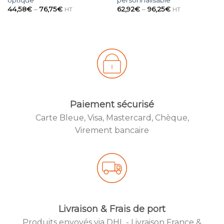
optique
personnalisable
44,58
€
–
76,75
€
62,92
€
–
96,25
€
HT
HT
Paiement sécurisé
Carte Bleue, Visa, Mastercard, Chèque,
Created by
Virement bancaire
from the No
Livraison & Frais de port
Produits envoyés via DHL - Livraison France &