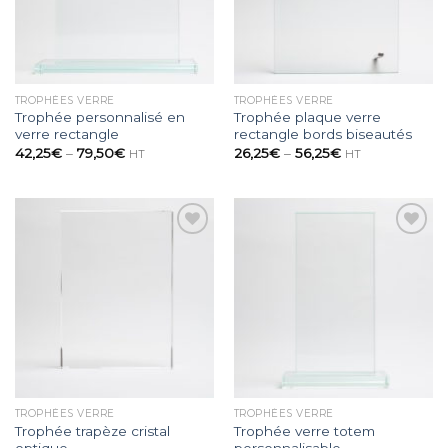
TROPHÉES VERRE
TROPHÉES VERRE
Trophée personnalisé en
Trophée plaque verre
verre rectangle
rectangle bords biseautés
42,25
€
–
79,50
€
26,25
€
–
56,25
€
HT
HT
Ajouter
Ajouter
à la
à la
wishlist
wishlist
TROPHÉES VERRE
TROPHÉES VERRE
Trophée trapèze cristal
Trophée verre totem