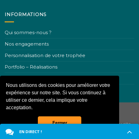
INFORMATIONS
Qui sommes-nous ?
Nos engagements
Personnalisation de votre trophée
Portfolio – Réalisations
Nous contacter
Nous utilisons des cookies pour améliorer votre
Conditions générales de ventes
expérience sur notre site. Si vous continuez à
utiliser ce dernier, cela implique votre
acceptation.
Fermer
Copyright 2026 ©
La boutique du trophée
-
Plan du site
-
Mentions légales
-Site internet :
iniSeo
EN DIRECT !