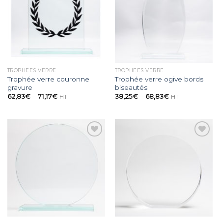
wishlist
wishlist
TROPHÉES VERRE
TROPHÉES VERRE
Trophée verre couronne
Trophée verre ogive bords
gravure
biseautés
62,83
€
–
71,17
€
38,25
€
–
68,83
€
HT
HT
Ajouter
Ajouter
à la
à la
wishlist
wishlist