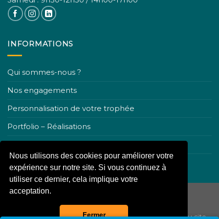
INFORMATIONS
Qui sommes-nous ?
Nos engagements
Personnalisation de votre trophée
Portfolio – Réalisations
Nous contacter
Nous utilisons des cookies pour améliorer votre
Conditions générales de ventes
expérience sur notre site. Si vous continuez à
utiliser ce dernier, cela implique votre
acceptation.
Fermer
Copyright 2026 ©
La boutique du trophée
-
Plan du site
-