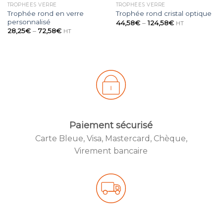
TROPHÉES VERRE
TROPHÉES VERRE
Trophée rond en verre
Trophée rond cristal optique
personnalisé
44,58
€
–
124,58
€
HT
28,25
€
–
72,58
€
HT
Paiement sécurisé
Carte Bleue, Visa, Mastercard, Chèque,
Created by
Virement bancaire
from the No