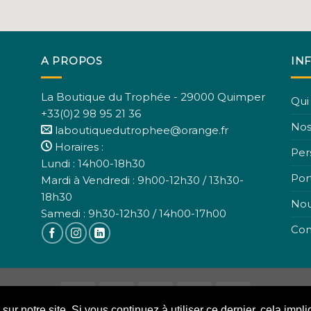
A PROPOS
IN
La Boutique du Trophée - 29000 Quimper
Qui
+33(0)2 98 95 21 36
Nos
laboutiquedutrophee@orange.fr
Horaires :
Per
Lundi : 14h00-18h30
Port
Mardi à Vendredi : 9h00-12h30 / 13h30-
18h30
Nou
Samedi : 9h30-12h30 / 14h00-17h00
Con
ur notre site. Si vous continuez à utiliser ce dernier, cela impli