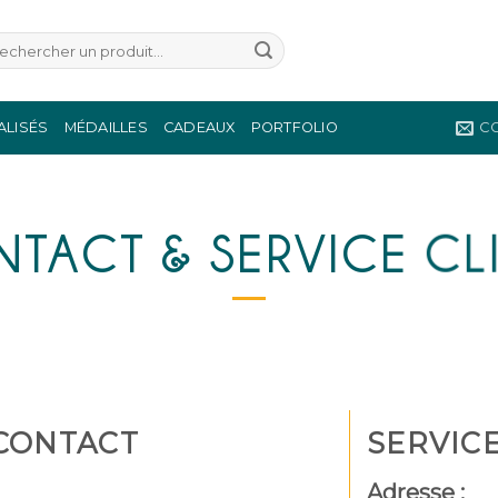
herche
r :
ALISÉS
MÉDAILLES
CADEAUX
PORTFOLIO
C
TACT & SERVICE CL
CONTACT
SERVICE
Adresse :