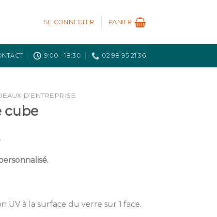
SE CONNECTER
PANIER
ONTACT
9:00 - 18:30
02 98 95 21 36
DEAUX D’ENTREPRISE
e cube
T
personnalisé.
n UV à la surface du verre sur 1 face.