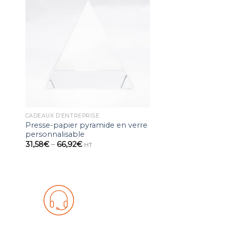
ter
Ajouter
a
à la
ist
wishlist
CADEAUX D’ENTREPRISE
Presse-papier pyramide en verre
personnalisable
31,58
€
–
66,92
€
HT