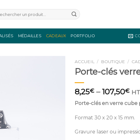
herche
r :
ALISÉS
MÉDAILLES
CADEAUX
PORTFOLIO
C
ACCUEIL
/
BOUTIQUE
/
CA
Porte-clés verr
Ajouter
à la
wishlist
8,25
–
107,50
€
€
H
Porte-clés en verre cube 
Format 30 x 20 x 15 mm.
Gravure laser ou impressio