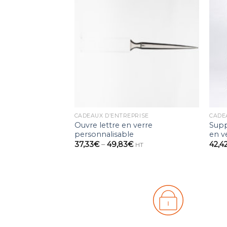
Ajouter
à la
wishlist
CADEAUX D’ENTREPRISE
CADE
Ouvre lettre en verre
Supp
personnalisable
en v
37,33
€
–
49,83
€
42,4
HT