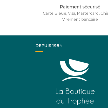
Paiement sécurisé
Carte Bleue, Visa, Mastercard, Ch
Create
Virement bancaire
from t
DEPUIS 1984