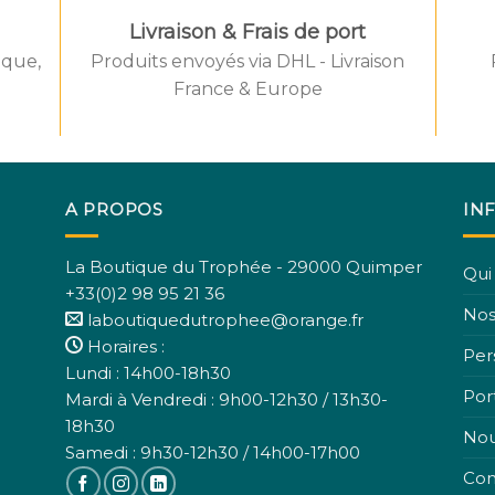
Livraison & Frais de port
èque,
Produits envoyés via DHL - Livraison
d by IYIKON
Created by
France & Europe
he Noun Project
from the No
A PROPOS
IN
La Boutique du Trophée - 29000 Quimper
Qui
+33(0)2 98 95 21 36
Nos
laboutiquedutrophee@orange.fr
Horaires :
Per
Lundi : 14h00-18h30
Port
Mardi à Vendredi : 9h00-12h30 / 13h30-
18h30
Nou
Samedi : 9h30-12h30 / 14h00-17h00
Con