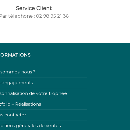
Service Client
Par téléphone : 02 98 95 21 36
 IYIKON
Created by IYIK
un Project
from the Noun Pr
FORMATIONS
 sommes-nous ?
 engagements
sonnalisation de votre trophée
folio – Réalisations
s contacter
ditions générales de ventes