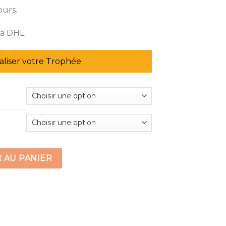
ours.
ia DHL.
liser votre Trophée
 cube
 AU PANIER