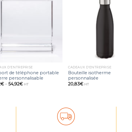
Ajouter
Ajou
à la
à l
wishlist
wishl
AUX D’ENTREPRISE
CADEAUX D’ENTREPRISE
ort de téléphone portable
Bouteille isotherme
erre personnalisable
personnalisée
2
€
–
54,92
€
20,83
€
HT
HT