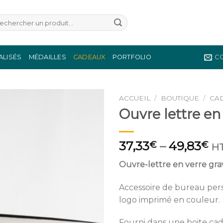
herche
r :
ALISÉS
MÉDAILLES
CADEAUX
PORTFOLIO
C
ACCUEIL
/
BOUTIQUE
/
CA
Ouvre lettre en
Ajouter
à la
wishlist
37,33
–
49,83
€
€
H
Ouvre-lettre en verre gra
Accessoire de bureau per
logo imprimé en couleur.
Fourni dans une boite ca