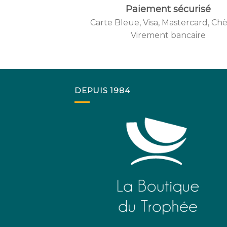
Paiement sécurisé
Carte Bleue, Visa, Mastercard, Ch
Create
Virement bancaire
from t
DEPUIS 1984