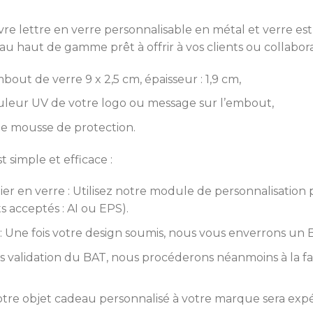
uvre lettre en verre personnalisable en métal et verre es
au haut de gamme prêt à offrir à vos clients ou collabora
bout de verre 9 x 2,5 cm, épaisseur : 1,9 cm,
ouleur UV de votre logo ou message sur l’embout,
une mousse de protection.
simple et efficace :
r en verre : Utilisez notre module de personnalisation p
s acceptés : AI ou EPS).
 : Une fois votre design soumis, nous vous enverrons un 
s validation du BAT, nous procéderons néanmoins à la f
re objet cadeau personnalisé à votre marque sera expéd