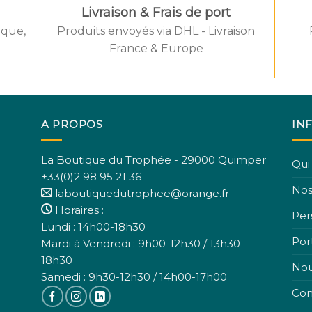
Livraison & Frais de port
èque,
Produits envoyés via DHL - Livraison
d by IYIKON
Created by
France & Europe
he Noun Project
from the No
A PROPOS
IN
La Boutique du Trophée - 29000 Quimper
Qui
+33(0)2 98 95 21 36
Nos
laboutiquedutrophee@orange.fr
Horaires :
Per
Lundi : 14h00-18h30
Port
Mardi à Vendredi : 9h00-12h30 / 13h30-
18h30
Nou
Samedi : 9h30-12h30 / 14h00-17h00
Con