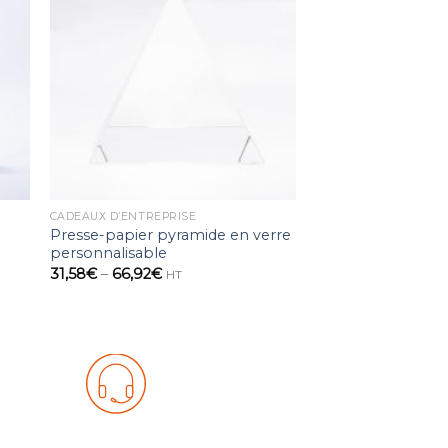
ter
Ajouter
a
à la
ist
wishlist
CADEAUX D’ENTREPRISE
Presse-papier pyramide en verre
personnalisable
31,58
€
–
66,92
€
HT