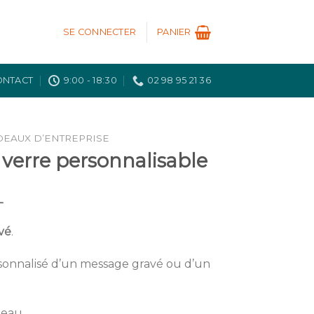
SE CONNECTER
PANIER
ONTACT
9:00 - 18:30
02 98 95 21 36
DEAUX D’ENTREPRISE
 verre personnalisable
T
vé
.
sonnalisé d’un message gravé ou d’un
deau.