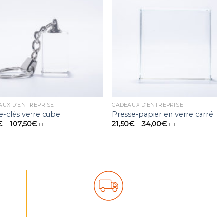
Ajouter
Ajou
à la
à l
wishlist
wishl
AUX D’ENTREPRISE
CADEAUX D’ENTREPRISE
e-clés verre cube
Presse-papier en verre carré
€
–
107,50
€
21,50
€
–
34,00
€
HT
HT