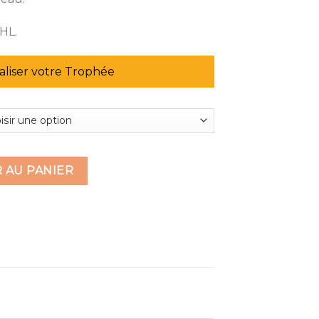
DHL.
liser votre Trophée
verre personnalisable
 AU PANIER