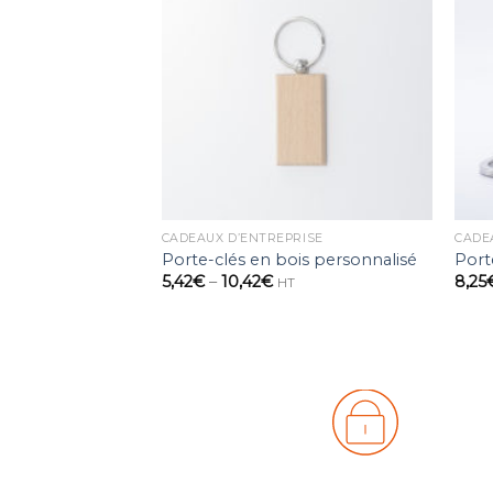
Ajouter
à la
wishlist
CADEAUX D’ENTREPRISE
CADE
Porte-clés en bois personnalisé
Port
5,42
€
–
10,42
€
8,25
HT