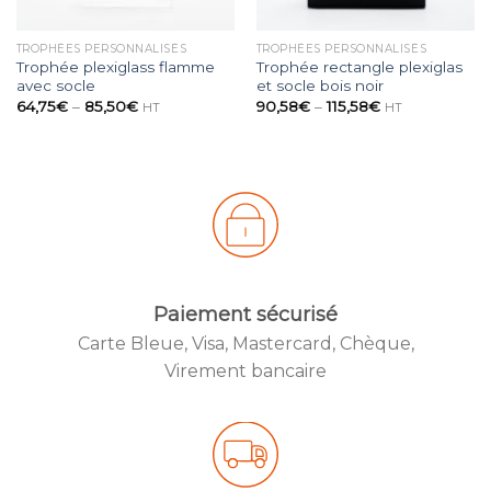
TROPHÉES PERSONNALISÉS
TROPHÉES PERSONNALISÉS
Trophée plexiglass flamme
Trophée rectangle plexiglas
avec socle
et socle bois noir
64,75
€
–
85,50
€
90,58
€
–
115,58
€
HT
HT
Paiement sécurisé
Carte Bleue, Visa, Mastercard, Chèque,
Created by
Virement bancaire
from the No