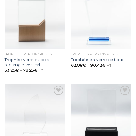
Ajouter
Ajouter
à la
à la
wishlist
wishlist
TROPHÉES PERSONNALISÉS
TROPHÉES PERSONNALISÉS
Trophée verre et bois
Trophée en verre celtique
rectangle vertical
62,08
€
–
90,42
€
HT
53,25
€
–
78,25
€
HT
Ajouter
Ajouter
à la
à la
wishlist
wishlist