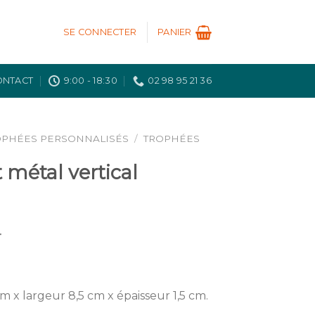
SE CONNECTER
PANIER
ONTACT
9:00 - 18:30
02 98 95 21 36
OPHÉES PERSONNALISÉS
/
TROPHÉES
 métal vertical
T
 x largeur 8,5 cm x épaisseur 1,5 cm.