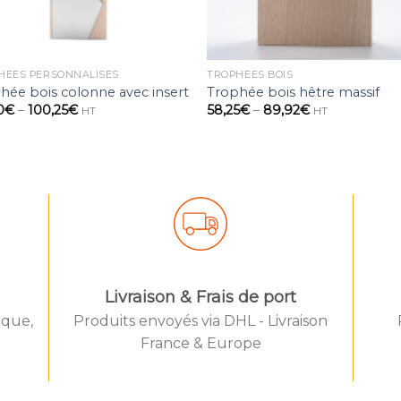
HÉES PERSONNALISÉS
TROPHÉES BOIS
hée bois colonne avec insert
Trophée bois hêtre massif
0
€
–
100,25
€
58,25
€
–
89,92
€
HT
HT
Livraison & Frais de port
èque,
Produits envoyés via DHL - Livraison
d by IYIKON
Created by
France & Europe
he Noun Project
from the No