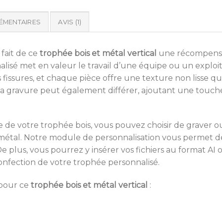
ÉMENTAIRES
AVIS (1)
fait de ce
trophée bois et métal vertical
une récompense 
lisé met en valeur le travail d’une équipe ou un exploit 
ssures, et chaque pièce offre une texture non lisse qui v
 la gravure peut également différer, ajoutant une touche
de votre trophée bois, vous pouvez choisir de graver ou
 métal. Notre module de personnalisation vous permet de
e plus, vous pourrez y insérer vos fichiers au format AI
confection de votre trophée personnalisé.
 pour ce
trophée bois et métal vertical
: