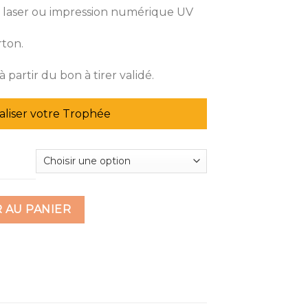
e laser ou impression numérique UV
rton.
à partir du bon à tirer validé.
liser votre Trophée
métal vertical
 AU PANIER