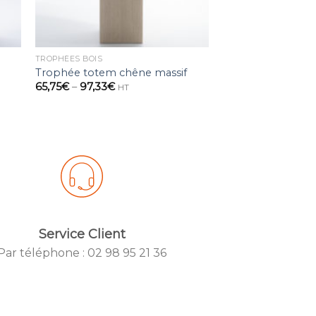
TROPHÉES BOIS
Trophée totem chêne massif
65,75
€
–
97,33
€
HT
Service Client
Par téléphone : 02 98 95 21 36
 IYIKON
Created by IYIK
un Project
from the Noun Pr