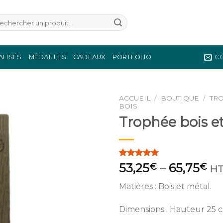
herche
r :
ALISÉS
MÉDAILLES
CADEAUX
PORTFOLIO
C
ACCUEIL
/
BOUTIQUE
/
TR
BOIS
Trophée bois et
Ajouter
à la
wishlist
Noté
1
5.00
53,25
–
65,75
€
€
H
sur 5 basé
sur
notation
Matières : Bois et métal.
client
Dimensions : Hauteur 25 cm