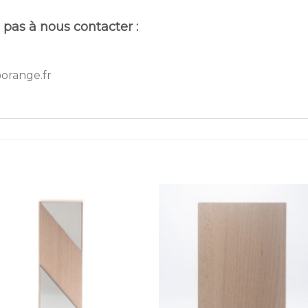
 pas à nous contacter :
orange.fr
Ajouter
Ajou
à la
à l
wishlist
wishl