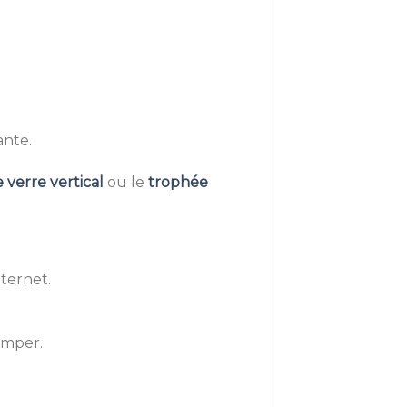
ante.
 verre vertical
ou le
trophée
nternet.
imper.