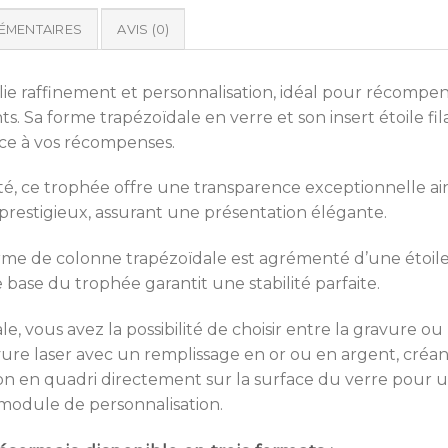
ÉMENTAIRES
AVIS (0)
lie raffinement et personnalisation, idéal pour récompe
s. Sa forme trapézoïdale en verre et son insert étoile f
ce à vos récompenses.
é, ce trophée offre une transparence exceptionnelle ains
prestigieux, assurant une présentation élégante.
rme de colonne trapézoïdale est agrémenté d’une étoile 
ge base du trophée garantit une stabilité parfaite.
e, vous avez la possibilité de choisir entre la gravure o
re laser avec un remplissage en or ou en argent, créant 
n en quadri directement sur la surface du verre pour un
 module de personnalisation.