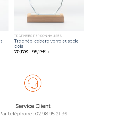
TROPHÉES PERSONNALISÉS
et
Trophée iceberg verre et socle
bois
70,17
€
–
95,17
€
HT
Service Client
Par téléphone : 02 98 95 21 36
 IYIKON
Created by IYIK