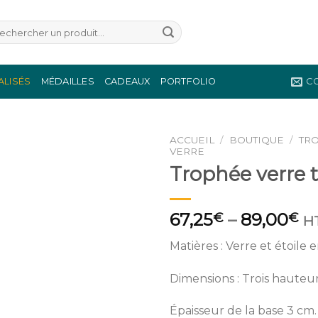
herche
r :
ALISÉS
MÉDAILLES
CADEAUX
PORTFOLIO
C
ACCUEIL
/
BOUTIQUE
/
TR
VERRE
Trophée verre t
67,25
–
89,00
€
€
H
Matières : Verre et étoile 
Dimensions : Trois hauteur
Épaisseur de la base 3 cm.