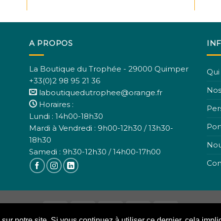
he Noun Project
from the No
A PROPOS
IN
La Boutique du Trophée - 29000 Quimper
Qui
+33(0)2 98 95 21 36
Nos
laboutiquedutrophee@orange.fr
Horaires :
Per
Lundi : 14h00-18h30
Port
Mardi à Vendredi : 9h00-12h30 / 13h30-
18h30
Nou
Samedi : 9h30-12h30 / 14h00-17h00
Con
ur notre site. Si vous continuez à utiliser ce dernier, cela impli