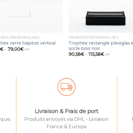
HÉES PERSONNALISÉS
TROPHÉES PERSONNALISÉS
Trophée rectangle plexiglas 
hée verre trapèze vertical
socle bois noir
5
€
–
79,00
€
HT
90,58
€
–
115,58
€
HT
Livraison & Frais de port
èque,
Produits envoyés via DHL - Livraison
d by IYIKON
Created by
France & Europe