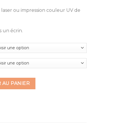
e laser ou impression couleur UV de
 un écrin.
apèze étoile
 AU PANIER