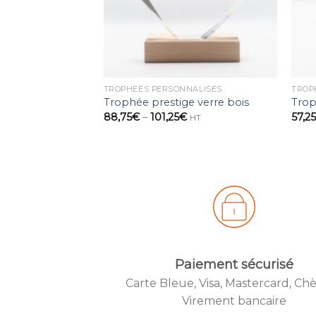
TROPHÉES PERSONNALISÉS
TROP
Trophée prestige verre bois
Trop
88,75
€
–
101,25
€
57,2
HT
Paiement sécurisé
Carte Bleue, Visa, Mastercard, Ch
Create
Virement bancaire