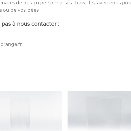
vices de design personnalisés. Travaillez avec nous p
s ou de vos idées.
 pas à nous contacter :
orange.fr
Ajouter
Ajou
à la
à l
wishlist
wishl