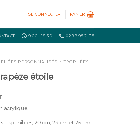
SE CONNECTER
PANIER
ONTACT
9:00 - 18:30
02 98 95 21 36
OPHÉES PERSONNALISÉS
/
TROPHÉES
rapèze étoile
T
en acrylique.
s disponibles, 20 cm, 23 cm et 25 cm.