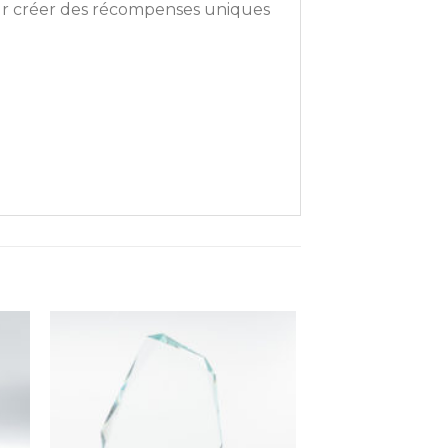
our créer des récompenses uniques
ter
Ajouter
a
à la
ist
wishlist