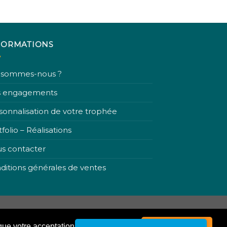
un Project
from the Noun Pr
FORMATIONS
 sommes-nous ?
 engagements
sonnalisation de votre trophée
folio – Réalisations
s contacter
ditions générales de ventes
que votre acceptation.
Fermer